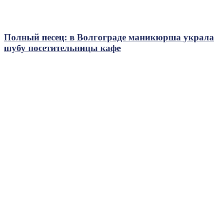
Полный песец: в Волгограде маникюрша украла
шубу посетительницы кафе