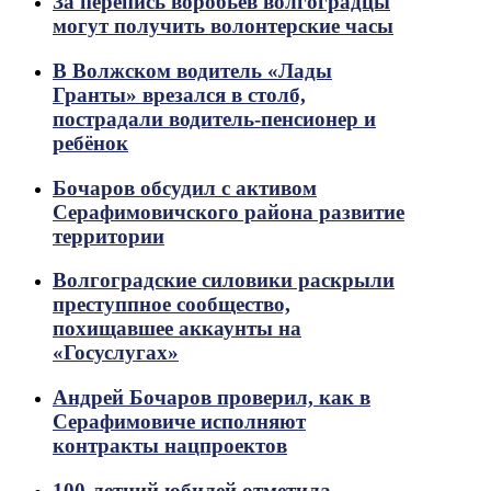
За перепись воробьев волгоградцы
могут получить волонтерские часы
В Волжском водитель «Лады
Гранты» врезался в столб,
пострадали водитель-пенсионер и
ребёнок
Бочаров обсудил с активом
Серафимовичского района развитие
территории
Волгоградские силовики раскрыли
преступпное сообщество,
похищавшее аккаунты на
«Госуслугах»
Андрей Бочаров проверил, как в
Серафимовиче исполняют
контракты нацпроектов
100-летний юбилей отметила