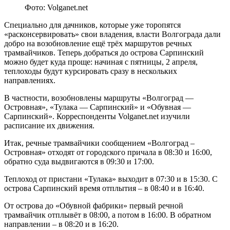
Фото: Volganet.net
Специально для дачников, которые уже торопятся
«расконсервировать» свои владения, власти Волгограда дали
добро на возобновление ещё трёх маршрутов речных
трамвайчиков. Теперь добраться до острова Сарпинский
можно будет куда проще: начиная с пятницы, 2 апреля,
теплоходы будут курсировать сразу в нескольких
направлениях.
В частности, возобновлены маршруты «Волгоград —
Островная», «Тулака — Сарпинский» и «Обувная —
Сарпинский». Корреспонденты Volganet.net изучили
расписание их движения.
Итак, речные трамвайчики сообщением «Волгоград –
Островная» отходят от городского причала в 08:30 и 16:00,
обратно суда выдвигаются в 09:30 и 17:00.
Теплоход от пристани «Тулака» выходит в 07:30 и в 15:30. С
острова Сарпинский время отплытия – в 08:40 и в 16:40.
От острова до «Обувной фабрики» первый речной
трамвайчик отплывёт в 08:00, а потом в 16:00. В обратном
направлении – в 08:20 и в 16:20.