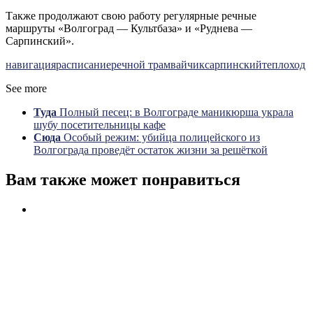
Также продолжают свою работу регулярные речные
маршруты «Волгоград — Культбаза» и «Руднева —
Сарпинский».
навигация
расписание
речной трамвайчик
сарпинский
теплоход
See more
Туда
Полный песец: в Волгограде маникюрша украла
шубу посетительницы кафе
Сюда
Особый режим: убийца полицейского из
Волгограда проведёт остаток жизни за решёткой
Вам также может понравиться