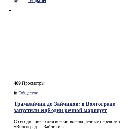
@
Volganet
489
Просмотры
in
Общество
Трамвайчик до Зайчиков: в Волгограде
запустили ещё один речной маршрут
С сегодняшнего дня возобновлены речные перевозки
«Волгоград — Зайчики».