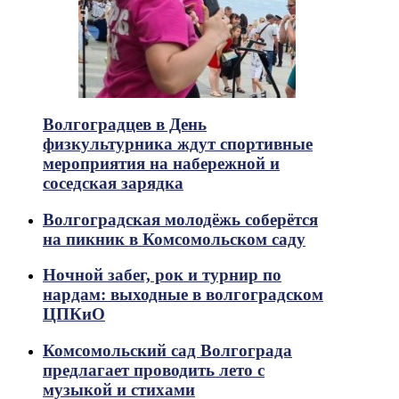
Волгоградцев в День
физкультурника ждут спортивные
мероприятия на набережной и
соседская зарядка
Волгоградская молодёжь соберётся
на пикник в Комсомольском саду
Ночной забег, рок и турнир по
нардам: выходные в волгоградском
ЦПКиО
Комсомольский сад Волгограда
предлагает проводить лето с
музыкой и стихами