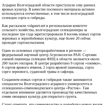
Аграрии Волгоградской области приступили севу ранних
яровых культур. В качестве посевного материала активно
используются отечественные, в том числе волгоградской
селекции сорта и гибриды.
Как рассказали volganet.net в региональном комитете
сельского хозяйства, волгоградские селекционеры за
последние три года зарегистрировали 8 восемь новых сортов
зерновых и зернобобовых культур, еще более 20 сейчас
проходят сортоиспытания.
Один из основных сорторазработчиков в регионе —
федеральный научный центр Агроэкологии РАН. Сортами
озимой пшеницы селекции ФНЦ в области засевается около
200 тысяч гектаров. В центре разработано 9 сортов «озимки»,
6 сортов ярового ячменя, 2 сорта яровой пшеницы, сорта
сорго зернового, суданской травы и сафлора.
Созданием новых сортов и гибридов также занимаются
специалисты Волгоградского аграрного университета и
селекционно-семеноводческого центра «Росток». Там
отдельное внимание уделяется производству качественных
семян овощных культур для открытого грунта.
Стоит отметить, что семеноводство и разработка новых видов