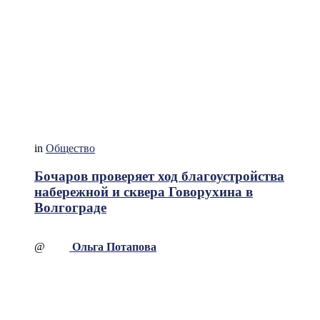
in
Общество
Бочаров проверяет ход благоустройства
набережной и сквера Говорухина в
Волгограде
@
Ольга Потапова