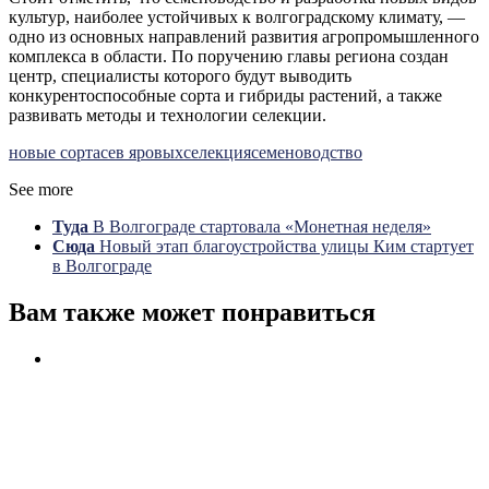
культур, наиболее устойчивых к волгоградскому климату, —
одно из основных направлений развития агропромышленного
комплекса в области. По поручению главы региона создан
центр, специалисты которого будут выводить
конкурентоспособные сорта и гибриды растений, а также
развивать методы и технологии селекции.
новые сорта
сев яровых
селекция
семеноводство
See more
Туда
В Волгограде стартовала «Монетная неделя»
Сюда
Новый этап благоустройства улицы Ким стартует
в Волгограде
Вам также может понравиться