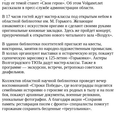
году ее темой станет «Свои герои». Об этом Volganet.net
рассказали в пресс-службе администрации области.
В 17 часов гостей ждут мастер-классы под открытым небом в
областной библиотеке им. М. Горького. Желающие
ознакомятся с искусством оригами и сделают своими руками
оригинальные книжные закладки. Здесь же пройдет концерт,
приуроченный к открытию нового читального зала «Воздух».
В здании библиотеки посетителей пригласят на квесты,
викторины, занятия по народно-художественным промыслам.
В холлах организуют выставки и историческую игру, покажут
сценическую зарисовку к 125-летию «Горьковки». Актеры
Волгоградского ТЮЗа дадут мастер-классы. Также в
программе — экскурсии, встречи, ретропоказ советских
диафильмов.
Коллектив областной научной библиотеки проведет вечер
воспоминаний «Строки Победы», где волгоградцы поделятся
семейными историями о героизме их родных в тылу и на поле
боя, покажут архивные документы, военные реликвии,
уникальные фотографии. А благодаря акции «Сохраняя
память: реставрация писем с фронта» специалисты помогут
горожанам сохранить бесценные «треугольники».