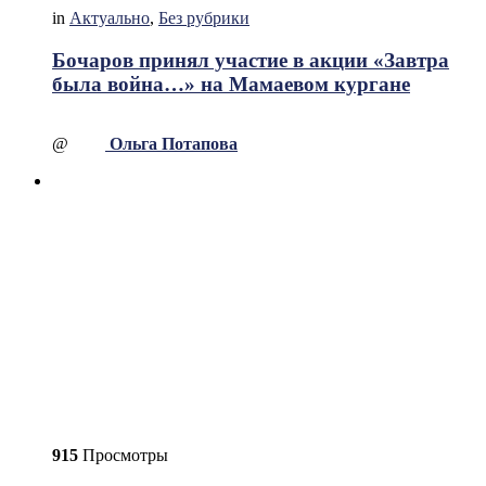
in
Актуально
,
Без рубрики
Бочаров принял участие в акции «Завтра
была война…» на Мамаевом кургане
@
Ольга Потапова
915
Просмотры