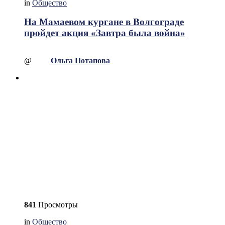
in
Общество
На Мамаевом кургане в Волгограде
пройдет акция «Завтра была война»
@
Ольга Потапова
841
Просмотры
in
Общество