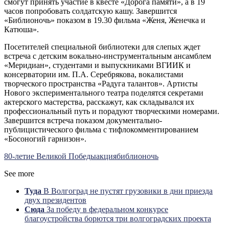
смогут принять участие в квесте «Дорога памяти», а в 19
часов попробовать солдатскую кашу. Завершится
«Библионочь» показом в 19.30 фильма «Женя, Женечка и
Катюша».
Посетителей специальной библиотеки для слепых ждет
встреча с детским вокально-инструментальным ансамблем
«Меридиан», студентами и выпускниками ВГИИК и
консерватории им. П.А. Серебрякова, вокалистами
творческого пространства «Радуга талантов». Артисты
Нового экспериментального театра поделятся секретами
актерского мастерства, расскажут, как складывался их
профессиональный путь и порадуют творческими номерами.
Завершится встреча показом документально-
публицистического фильма с тифлокомментированием
«Босоногий гарнизон».
80-летие Великой Победы
акция
библионочь
See more
Туда
В Волгоград не пустят грузовики в дни приезда
двух президентов
Сюда
За победу в федеральном конкурсе
благоустройства борются три волгоградских проекта