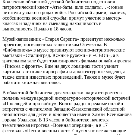
Коллектив областной детской библиотеки подготовил
патриотический квест «Аты-баты, шли солдаты…»: юные
читатели узнают о родах войск Российской армии, званиях,
особенностях военной службы; примут участие в мастер-
классах и заданиях на смекалку, находчивость и
выносливость. Начало в 18 часов.
Музей-заповедник «Старая Сарепта» презентует несколько
проектов, посвященных защитникам Отечества. В
«Библионочь» в музее организуют военно-патриотические
выставки «Сталинград. Южные рубежи» и «СВОи», а в
зрительном зале будут транслировать фильмы онлайн-проекта
«Письма с фронта». Еще на двух локациях гости увидят
картины в технике пирографии и архитектурные модели, а
также копии известных произведений. Также в музее будет
работать книжная выставка.
В областной библиотеке для молодежи акция откроется в
полдень международной литературно-исторической встречей
«Про людей и про войну». Волгоградцы в режиме онлайн
встретятся с читателями Западно-Казахстанской областной
библиотеки для детей и юношества имени Хамзы Есенжанова
города Уральска. В 13 часов в библиотеке начнется
тематическая игротека «Военная операция», а в 17 –
фестиваль «Песни военных лет». Спустя час все желающие