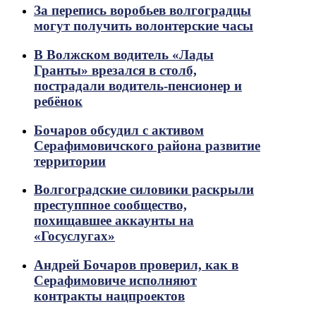
За перепись воробьев волгоградцы
могут получить волонтерские часы
В Волжском водитель «Лады
Гранты» врезался в столб,
пострадали водитель-пенсионер и
ребёнок
Бочаров обсудил с активом
Серафимовичского района развитие
территории
Волгоградские силовики раскрыли
преступпное сообщество,
похищавшее аккаунты на
«Госуслугах»
Андрей Бочаров проверил, как в
Серафимовиче исполняют
контракты нацпроектов