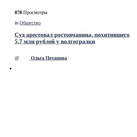
878
Просмотры
in
Общество
Суд арестовал ростовчанина, похитившего
5,7 млн рублей у волгоградки
@
Ольга Потапова