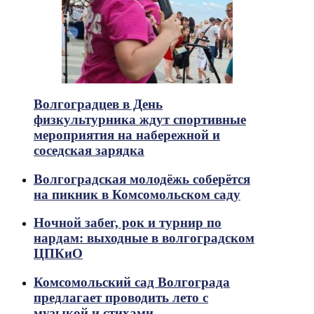
Волгоградцев в День
физкультурника ждут спортивные
мероприятия на набережной и
соседская зарядка
Волгоградская молодёжь соберётся
на пикник в Комсомольском саду
Ночной забег, рок и турнир по
нардам: выходные в волгоградском
ЦПКиО
Комсомольский сад Волгограда
предлагает проводить лето с
музыкой и стихами