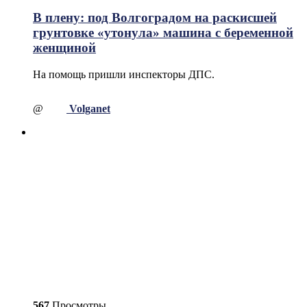
В плену: под Волгоградом на раскисшей
грунтовке «утонула» машина с беременной
женщиной
На помощь пришли инспекторы ДПС.
@
Volganet
567
Просмотры