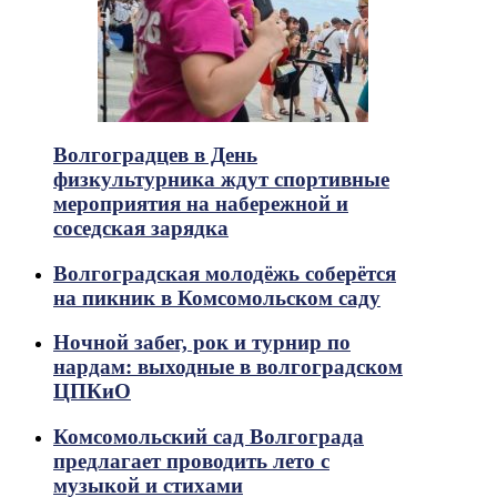
Волгоградцев в День
физкультурника ждут спортивные
мероприятия на набережной и
соседская зарядка
Волгоградская молодёжь соберётся
на пикник в Комсомольском саду
Ночной забег, рок и турнир по
нардам: выходные в волгоградском
ЦПКиО
Комсомольский сад Волгограда
предлагает проводить лето с
музыкой и стихами