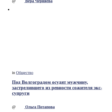
@
Вера Черняева
in
Общество
Под Волгоградом осудят мужчину,
застрелившего из ревности сожителя экс-
супруги
@
Ольга Потапова