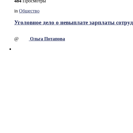
484
Просмотры
in
Общество
Уголовное дело о невыплате зарплаты сотру
@
Ольга Потапова