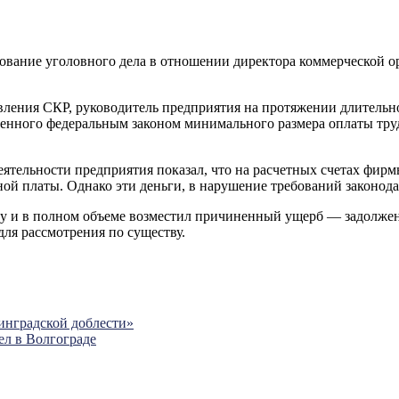
вание уголовного дела в отношении директора коммерческой ор
вления СКР, руководитель предприятия на протяжении длительн
ленного федеральным законом минимального размера оплаты тру
еятельности предприятия показал, что на расчетных счетах фир
ной платы. Однако эти деньги, в нарушение требований законод
у и в полном объеме возместил причиненный ущерб — задолженн
ля рассмотрения по существу.
инградской доблести»
л в Волгограде