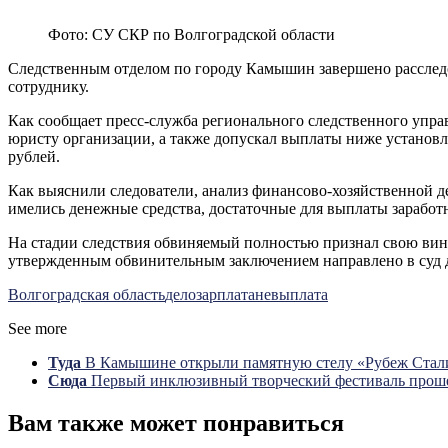
Фото: СУ СКР по Волгоградской области
Следственным отделом по городу Камышин завершено расследо
сотруднику.
Как сообщает пресс-служба регионального следственного упра
юристу организации, а также допускал выплаты ниже установ
рублей.
Как выяснили следователи, анализ финансово-хозяйственной д
имелись денежные средства, достаточные для выплаты заработ
На стадии следствия обвиняемый полностью признал свою вин
утвержденным обвинительным заключением направлено в суд д
Волгоградская область
дело
зарплата
невыплата
See more
Туда
В Камышине открыли памятную стелу «Рубеж Стал
Сюда
Первый инклюзивный творческий фестиваль проше
Вам также может понравиться