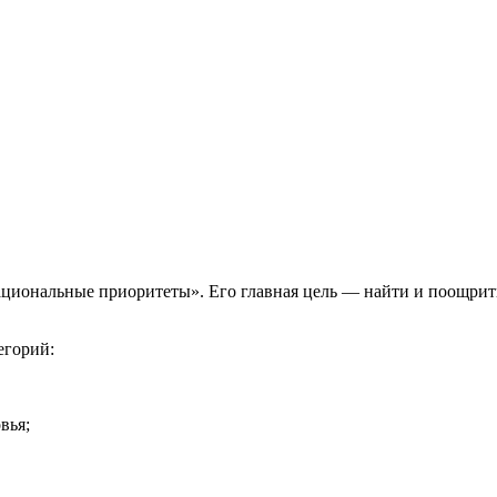
ональные приоритеты». Его главная цель — найти и поощрить 
егорий:
вья;