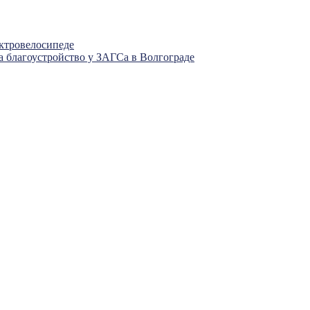
ектровелосипеде
а благоустройство у ЗАГСа в Волгограде