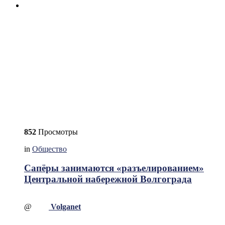
852
Просмотры
in
Общество
Сапёры занимаются «разъелированием»
Центральной набережной Волгограда
@
Volganet