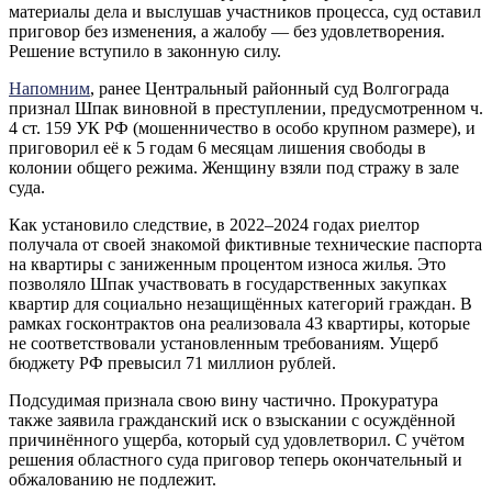
материалы дела и выслушав участников процесса, суд оставил
приговор без изменения, а жалобу — без удовлетворения.
Решение вступило в законную силу.
Напомним
, ранее Центральный районный суд Волгограда
признал Шпак виновной в преступлении, предусмотренном ч.
4 ст. 159 УК РФ (мошенничество в особо крупном размере), и
приговорил её к 5 годам 6 месяцам лишения свободы в
колонии общего режима. Женщину взяли под стражу в зале
суда.
Как установило следствие, в 2022–2024 годах риелтор
получала от своей знакомой фиктивные технические паспорта
на квартиры с заниженным процентом износа жилья. Это
позволяло Шпак участвовать в государственных закупках
квартир для социально незащищённых категорий граждан. В
рамках госконтрактов она реализовала 43 квартиры, которые
не соответствовали установленным требованиям. Ущерб
бюджету РФ превысил 71 миллион рублей.
Подсудимая признала свою вину частично. Прокуратура
также заявила гражданский иск о взыскании с осуждённой
причинённого ущерба, который суд удовлетворил. С учётом
решения областного суда приговор теперь окончательный и
обжалованию не подлежит.