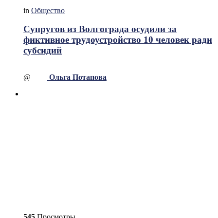
in
Общество
Супругов из Волгограда осудили за
фиктивное трудоустройство 10 человек ради
субсидий
@
Ольга Потапова
545
Просмотры