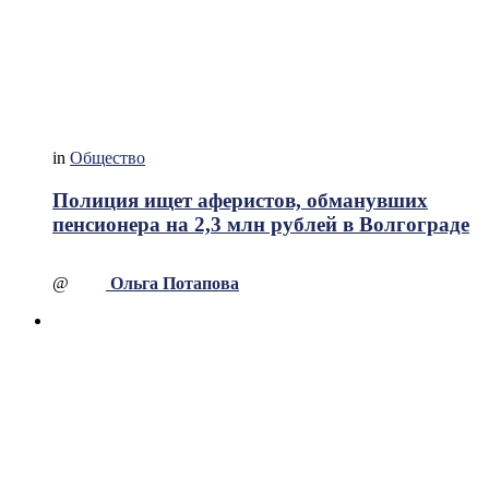
in
Общество
Полиция ищет аферистов, обманувших
пенсионера на 2,3 млн рублей в Волгограде
@
Ольга Потапова