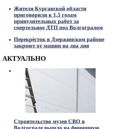
Жителя Курганской области
приговорили к 1,5 годам
принудительных работ за
смертельное ДТП под Волгоградом
Перекрёсток в Дзержинском районе
закроют от машин на два дня
АКТУАЛЬНО
Строительство музея СВО в
Волгограде вышло на финишную