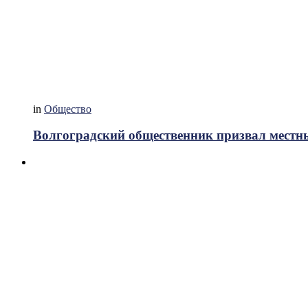
in
Общество
Волгоградский общественник призвал местн