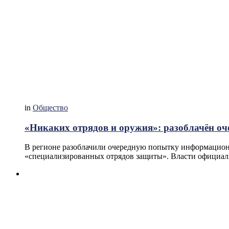
in
Общество
«Никаких отрядов и оружия»: разоблачён о
В регионе разоблачили очередную попытку информационн
«специализированных отрядов защиты». Власти официаль