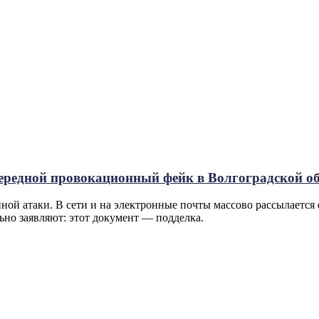
чередной провокационный фейк в Волгоградской о
ой атаки. В сети и на электронные почты массово рассылается 
но заявляют: этот документ — подделка.