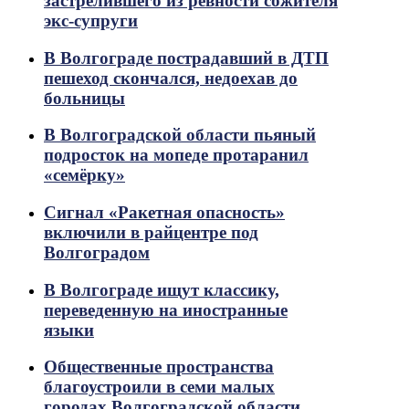
застрелившего из ревности сожителя
экс-супруги
В Волгограде пострадавший в ДТП
пешеход скончался, недоехав до
больницы
В Волгоградской области пьяный
подросток на мопеде протаранил
«семёрку»
Сигнал «Ракетная опасность»
включили в райцентре под
Волгоградом
В Волгограде ищут классику,
переведенную на иностранные
языки
Общественные пространства
благоустроили в семи малых
городах Волгоградской области