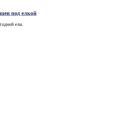
цев под елкой
годней ели.