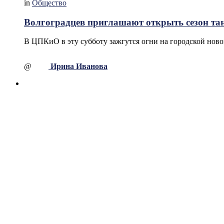
in
Общество
Волгоградцев приглашают открыть сезон тан
В ЦПКиО в эту субботу зажгутся огни на городской ново
@
Ирина Иванова