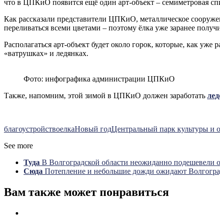
что в ЦПКиО появится ещё один арт-объект – семиметровая сп
Как рассказали представители ЦПКиО, металлическое сооружени
переливаться всеми цветами – поэтому ёлка уже заранее получ
Располагаться арт-объект будет около горок, которые, как уже
«ватрушках» и ледянках.
Фото: инфографика администрации ЦПКиО
Также, напомним, этой зимой в ЦПКиО должен заработать
лед
благоустройство
елка
Новый год
Центральный парк культуры и 
See more
Туда
В Волгоградской области неожиданно подешевели 
Сюда
Потепление и небольшие дожди ожидают Волгогра
Вам также может понравиться