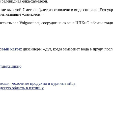
иралевидная ёлка-хамелеон.
е высотой 7 метров будет изготовлено в виде спирали. Его укр
ила название «хамелеон».
 рассказывал Volganet.net, соорудят на склоне ЦПКиО вблизи ста
овый каток
: дизайнеры ждут, когда замёрзнет вода в пруду, посл
отдыха
цпкио
овощи, молочные продукты и куриные яйца
дскую область в пятницу