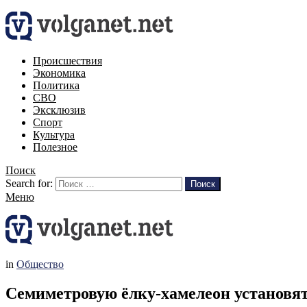
Происшествия
Экономика
Политика
СВО
Эксклюзив
Спорт
Культура
Полезное
Поиск
Search for:
Поиск
Меню
in
Общество
Семиметровую ёлку-хамелеон установя