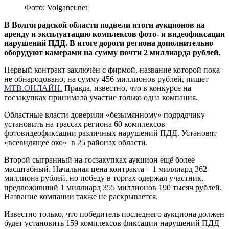
Фото: Volganet.net
В Волгоградской области подвели итоги аукционов на
аренду и эксплуатацию комплексов фото- и видеофиксации
нарушений ПДД. В итоге дороги региона дополнительно
оборудуют камерами на сумму почти 2 миллиарда рублей.
Первый контракт заключён с фирмой, название которой пока
не обнародовано, на сумму 456 миллионов рублей, пишет
МТВ.ОНЛАЙН.
Правда, известно, что в конкурсе на
госзакупках принимала участие только одна компания.
Областные власти доверили «безымянному» подрядчику
установить на трассах региона 60 комплексов
фотовидеофиксации различных нарушений ПДД. Установят
«всевидящее око» в 25 районах области.
Второй сыгранный на госзакупках аукцион ещё более
масштабный. Начальная цена контракта – 1 миллиард 362
миллиона рублей, но победу в торгах одержал участник,
предложивший 1 миллиард 355 миллионов 190 тысяч рублей.
Название компании также не раскрывается.
Известно только, что победитель последнего аукциона должен
будет установить 159 комплексов фиксации нарушений ПДД