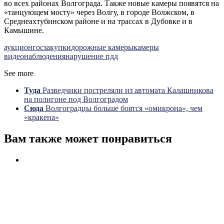
во всех районах Волгограда. Также новые камеры появятся на
«танцующем мосту» через Волгу, в городе Волжском, в
Среднеахтубинском районе и на трассах в Дубовке и в
Камышине.
аукцион
госзакупки
дорожные камеры
камеры
видеонаблюдения
нарушение пдд
See more
Туда
Разведчики постреляли из автомата Калашникова
на полигоне под Волгоградом
Сюда
Волгоградцы больше боятся «омикрона», чем
«кракена»
Вам также может понравиться