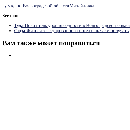
гу мвд по Волгоградской области
Михайловка
See more
Туда
Показатель уровня бедности в Волгоградской области
Сюда
Жители эвакуированного поселка начали получать 
Вам также может понравиться