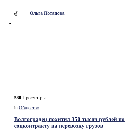
@
Ольга Потапова
580
Просмотры
in
Общество
Волгоградец похитил 350 тысяч рублей по
соцконтракту на перевозку грузов