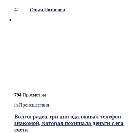
@
Ольга Потапова
794
Просмотры
in
Происшествия
Волгоградец три дня одалживал телефон
знакомой, которая похищала деньги с его
счета