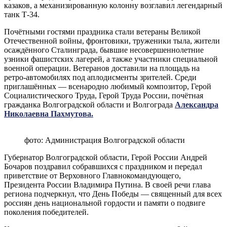
казаков, а механизированную колонну возглавил легендарный
танк Т-34.
Почётными гостями праздника стали ветераны Великой
Отечественной войны, фронтовики, труженики тыла, жители
осаждённого Сталинграда, бывшие несовершеннолетние
узники фашистских лагерей, а также участники специальной
военной операции. Ветеранов доставили на площадь на
ретро-автомобилях под аплодисменты зрителей. Среди
приглашённых — всенародно любимый композитор, Герой
Социалистического Труда, Герой Труда России, почётная
гражданка Волгоградской области и Волгограда
Александра
Николаевна Пахмутова.
фото: Администрация Волгоградской области
Губернатор Волгоградской области, Герой России Андрей
Бочаров поздравил собравшихся с праздником и передал
приветствие от Верховного Главнокомандующего,
Президента России Владимира Путина. В своей речи глава
региона подчеркнул, что День Победы — священный для всех
россиян день национальной гордости и памяти о подвиге
поколения победителей.