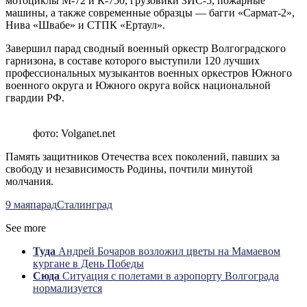
мотоциклы М-72 и К-750, грузовики ЗИС-5, пожарные
машины, а также современные образцы — багги «Сармат-2»,
Нива «Швабе» и СТПК «Ертаул».
Завершил парад сводный военный оркестр Волгоградского
гарнизона, в составе которого выступили 120 лучших
профессиональных музыкантов военных оркестров Южного
военного округа и Южного округа войск национальной
гвардии РФ.
фото: Volganet.net
Память защитников Отечества всех поколений, павших за
свободу и независимость Родины, почтили минутой
молчания.
9 мая
парад
Сталинград
See more
Туда
Андрей Бочаров возложил цветы на Мамаевом
кургане в День Победы
Сюда
Ситуация с полетами в аэропорту Волгограда
нормализуется