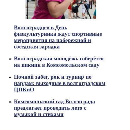
Волгоградцев в День
физкультурника ждут спортивные
мероприятия на набережной и
соседская зарядка
Волгоградская молодёжь соберётся
на пикник в Комсомольском саду
Ночной забег, рок и турнир по
нардам: выходные в волгоградском
ЦПКиО
Комсомольский сад Волгограда
предлагает проводить лето с
музыкой и стихами