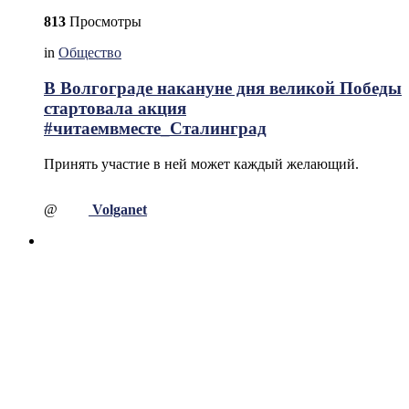
813
Просмотры
in
Общество
В Волгограде накануне дня великой Победы
стартовала акция
#читаемвместе_Сталинград
Принять участие в ней может каждый желающий.
@
Volganet