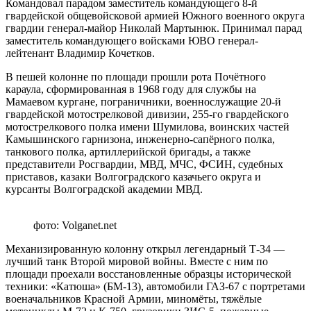
Командовал парадом заместитель командующего 8-й
гвардейской общевойсковой армией Южного военного округа
гвардии генерал-майор Николай Мартынюк. Принимал парад
заместитель командующего войсками ЮВО генерал-
лейтенант Владимир Кочетков.
В пешей колонне по площади прошли рота Почётного
караула, сформированная в 1968 году для службы на
Мамаевом кургане, пограничники, военнослужащие 20-й
гвардейской мотострелковой дивизии, 255-го гвардейского
мотострелкового полка имени Шумилова, воинских частей
Камышинского гарнизона, инженерно-сапёрного полка,
танкового полка, артиллерийской бригады, а также
представители Росгвардии, МВД, МЧС, ФСИН, судебных
приставов, казаки Волгоградского казачьего округа и
курсанты Волгоградской академии МВД.
фото: Volganet.net
Механизированную колонну открыл легендарный Т-34 —
лучший танк Второй мировой войны. Вместе с ним по
площади проехали восстановленные образцы исторической
техники: «Катюша» (БМ-13), автомобили ГАЗ-67 с портретами
военачальников Красной Армии, миномёты, тяжёлые