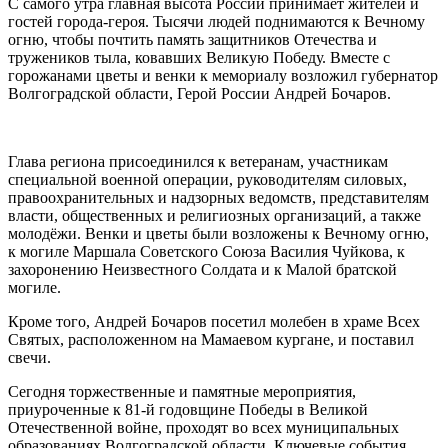
С самого утра главная высота России принимает жителей и
гостей города-героя. Тысячи людей поднимаются к Вечному
огню, чтобы почтить память защитников Отечества и
тружеников тыла, ковавших Великую Победу. Вместе с
горожанами цветы и венки к мемориалу возложил губернатор
Волгоградской области, Герой России Андрей Бочаров.
Глава региона присоединился к ветеранам, участникам
специальной военной операции, руководителям силовых,
правоохранительных и надзорных ведомств, представителям
власти, общественных и религиозных организаций, а также
молодёжи. Венки и цветы были возложены к Вечному огню,
к могиле Маршала Советского Союза Василия Чуйкова, к
захоронению Неизвестного Солдата и к Малой братской
могиле.
Кроме того, Андрей Бочаров посетил молебен в храме Всех
Святых, расположенном на Мамаевом кургане, и поставил
свечи.
Сегодня торжественные и памятные мероприятия,
приуроченные к 81-й годовщине Победы в Великой
Отечественной войне, проходят во всех муниципальных
образованиях Волгоградской области. Ключевые события