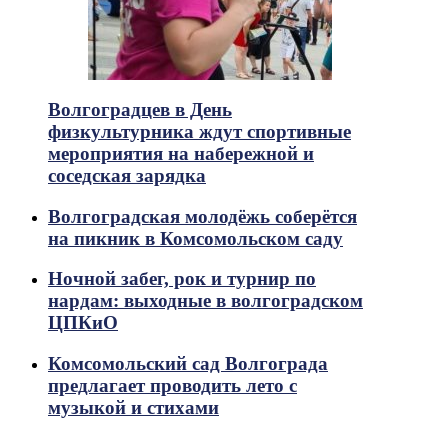
Волгоградцев в День
физкультурника ждут спортивные
мероприятия на набережной и
соседская зарядка
Волгоградская молодёжь соберётся
на пикник в Комсомольском саду
Ночной забег, рок и турнир по
нардам: выходные в волгоградском
ЦПКиО
Комсомольский сад Волгограда
предлагает проводить лето с
музыкой и стихами