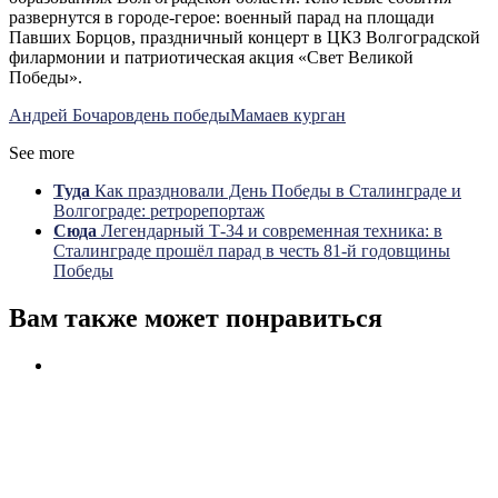
развернутся в городе-герое: военный парад на площади
Павших Борцов, праздничный концерт в ЦКЗ Волгоградской
филармонии и патриотическая акция «Свет Великой
Победы».
Андрей Бочаров
день победы
Мамаев курган
See more
Туда
Как праздновали День Победы в Сталинграде и
Волгограде: ретрорепортаж
Сюда
Легендарный Т-34 и современная техника: в
Сталинграде прошёл парад в честь 81-й годовщины
Победы
Вам также может понравиться