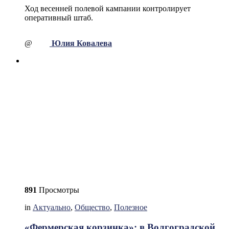
Ход весенней полевой кампании контролирует
оперативный штаб.
@
Юлия Ковалева
891
Просмотры
in
Актуально
,
Общество
,
Полезное
«Фермерская корзинка»: в Волгоградской