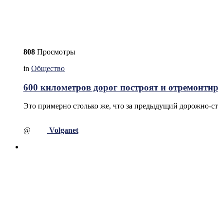
808
Просмотры
in
Общество
600 километров дорог построят и отремонтир
Это примерно столько же, что за предыдущий дорожно-ст
@
Volganet