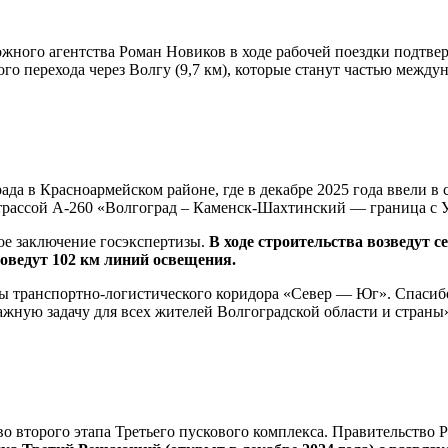
жного агентства Роман Новиков в ходе рабочей поездки подтвер
вого перехода через Волгу (9,7 км), которые станут частью межд
да в Красноармейском районе, где в декабре 2025 года ввели в с
 трассой А-260 «Волгоград – Каменск-Шахтинский — граница с 
ое заключение госэкспертизы.
В ходе строительства возведут с
роведут 102 км линий освещения.
ты транспортно-логистического коридора «Север — Юг». Спасибо
жную задачу для всех жителей Волгоградской области и страны
во второго этапа Третьего пускового комплекса. Правительство 