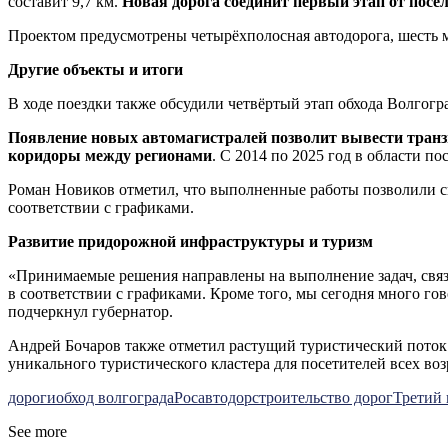
составит 9,7 км.
Новая дорога соединит первый этап от посё
Проектом предусмотрены четырёхполосная автодорога, шесть м
Другие объекты и итоги
В ходе поездки также обсудили четвёртый этап обхода Волгогр
Появление новых автомагистралей позволит вывести транзи
коридоры между регионами
. С 2014 по 2025 год в области п
Роман Новиков отметил, что выполненные работы позволили сн
соответствии с графиками.
Развитие придорожной инфраструктуры и туризм
«Принимаемые решения направлены на выполнение задач, связ
в соответствии с графиками. Кроме того, мы сегодня много го
подчеркнул губернатор.
Андрей Бочаров также отметил растущий туристический поток 
уникального туристического кластера для посетителей всех воз
дороги
обход волгограда
Росавтодор
строительство дорог
Третий 
See more