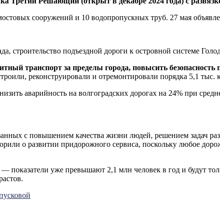
лка Третий Решающий (открыт в декабре 2024 года) с развязк
остовых сооружений и 10 водопропускных труб. 27 мая объявле
ада, строительство подъездной дороги к островной системе Гол
тный транспорт за пределы города, повысить безопасность 
остроили, реконструировали и отремонтировали порядка 5,1 тыс. 
изить аварийность на волгоградских дорогах на 24% при средне
анных с повышением качества жизни людей, решением задач ра
ворили о развитии придорожного сервиса, поскольку любое доро
— показатели уже превышают 2,1 млн человек в год и будут тол
растов.
пусковой