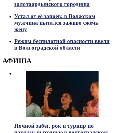
золотоордынского городища
Устал от её запоев: в Волжском
мужчина пытался заживо сжечь
жену
Режим беспилотной опасности ввели
в Волгоградской области
АФИША
Ночной забег, рок и турнир по
нардам: выходные в волгоградском