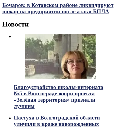
Бочаров: в Котовском районе ликвидируют
пожар на предприятии после атаки БПЛА
Новости
Благоустройство школы-интерната
№5 в Волгограде жюри проекта
«Зелёная территория» признали
лучшим
Пастуха в Волгоградской области
уличили в краже новорожденных