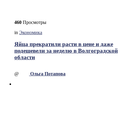
460
Просмотры
in
Экономика
Яйца прекратили расти в цене и даже
подешевели за неделю в Волгоградской
области
@
Ольга Потапова