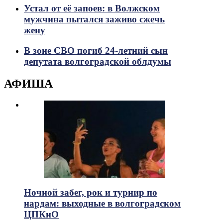
Устал от её запоев: в Волжском
мужчина пытался заживо сжечь
жену
В зоне СВО погиб 24-летний сын
депутата волгоградской облдумы
АФИША
Ночной забег, рок и турнир по
нардам: выходные в волгоградском
ЦПКиО