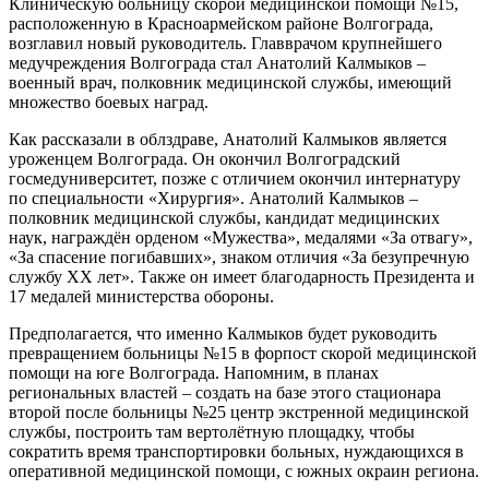
Клиническую больницу скорой медицинской помощи №15,
расположенную в Красноармейском районе Волгограда,
возглавил новый руководитель. Главврачом крупнейшего
медучреждения Волгограда стал Анатолий Калмыков –
военный врач, полковник медицинской службы, имеющий
множество боевых наград.
Как рассказали в облздраве, Анатолий Калмыков является
уроженцем Волгограда. Он окончил Волгоградский
госмедуниверситет, позже с отличием окончил интернатуру
по специальности «Хирургия». Анатолий Калмыков –
полковник медицинской службы, кандидат медицинских
наук, награждён орденом «Мужества», медалями «За отвагу»,
«За спасение погибавших», знаком отличия «За безупречную
службу XX лет». Также он имеет благодарность Президента и
17 медалей министерства обороны.
Предполагается, что именно Калмыков будет руководить
превращением больницы №15 в форпост скорой медицинской
помощи на юге Волгограда. Напомним, в планах
региональных властей – создать на базе этого стационара
второй после больницы №25 центр экстренной медицинской
службы, построить там вертолётную площадку, чтобы
сократить время транспортировки больных, нуждающихся в
оперативной медицинской помощи, с южных окраин региона.