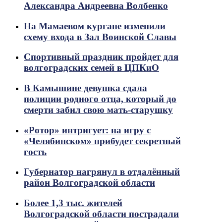
Александра Андреевна Волбенко
На Мамаевом кургане изменили
схему входа в Зал Воинской Славы
Спортивный праздник пройдет для
волгоградских семей в ЦПКиО
В Камышине девушка сдала
полиции родного отца, который до
смерти забил свою мать-старушку
«Ротор» интригует: на игру с
«Челябинском» прибудет секретный
гость
Губернатор нагрянул в отдалённый
район Волгоградской области
Более 1,3 тыс. жителей
Волгоградской области пострадали