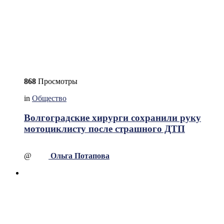
868
Просмотры
in
Общество
Волгоградские хирурги сохранили руку
мотоциклисту после страшного ДТП
@
Ольга Потапова