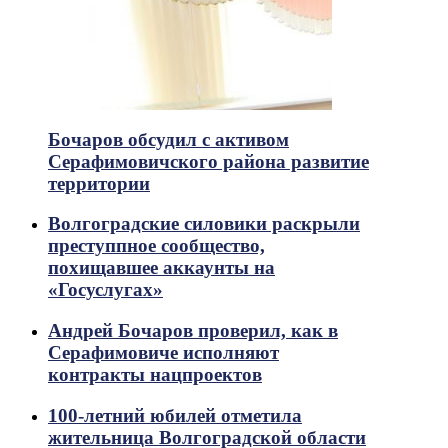
Бочаров обсудил с активом
Серафимовичского района развитие
территории
Волгоградские силовики раскрыли
преступпное сообщество,
похищавшее аккаунты на
«Госуслугах»
Андрей Бочаров проверил, как в
Серафимовиче исполняют
контракты нацпроектов
100-летний юбилей отметила
жительница Волгоградской области