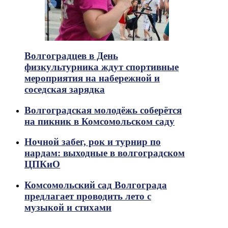
Волгоградцев в День
физкультурника ждут спортивные
мероприятия на набережной и
соседская зарядка
Волгоградская молодёжь соберётся
на пикник в Комсомольском саду
Ночной забег, рок и турнир по
нардам: выходные в волгоградском
ЦПКиО
Комсомольский сад Волгограда
предлагает проводить лето с
музыкой и стихами