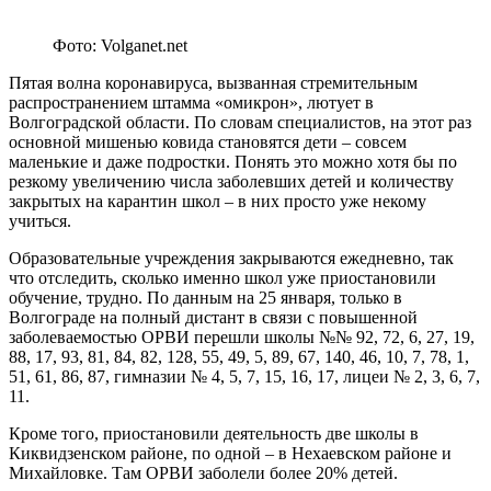
Фото: Volganet.net
Пятая волна коронавируса, вызванная стремительным
распространением штамма «омикрон», лютует в
Волгоградской области. По словам специалистов, на этот раз
основной мишенью ковида становятся дети – совсем
маленькие и даже подростки. Понять это можно хотя бы по
резкому увеличению числа заболевших детей и количеству
закрытых на карантин школ – в них просто уже некому
учиться.
Образовательные учреждения закрываются ежедневно, так
что отследить, сколько именно школ уже приостановили
обучение, трудно. По данным на 25 января, только в
Волгограде на полный дистант в связи с повышенной
заболеваемостью ОРВИ перешли школы №№ 92, 72, 6, 27, 19,
88, 17, 93, 81, 84, 82, 128, 55, 49, 5, 89, 67, 140, 46, 10, 7, 78, 1,
51, 61, 86, 87, гимназии № 4, 5, 7, 15, 16, 17, лицеи № 2, 3, 6, 7,
11.
Кроме того, приостановили деятельность две школы в
Киквидзенском районе, по одной – в Нехаевском районе и
Михайловке. Там ОРВИ заболели более 20% детей.