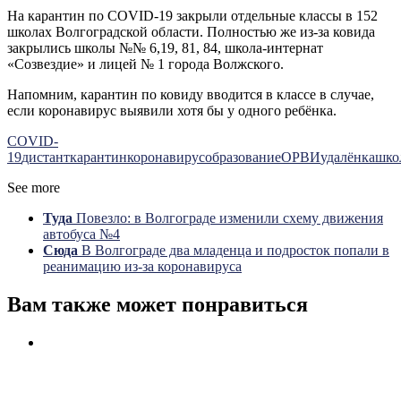
На карантин по COVID-19 закрыли отдельные классы в 152
школах Волгоградской области. Полностью же из-за ковида
закрылись школы №№ 6,19, 81, 84, школа-интернат
«Созвездие» и лицей № 1 города Волжского.
Напомним, карантин по ковиду вводится в классе в случае,
если коронавирус выявили хотя бы у одного ребёнка.
COVID-
19
дистант
карантин
коронавирус
образование
ОРВИ
удалёнка
шко
See more
Туда
Повезло: в Волгограде изменили схему движения
автобуса №4
Сюда
В Волгограде два младенца и подросток попали в
реанимацию из-за коронавируса
Вам также может понравиться