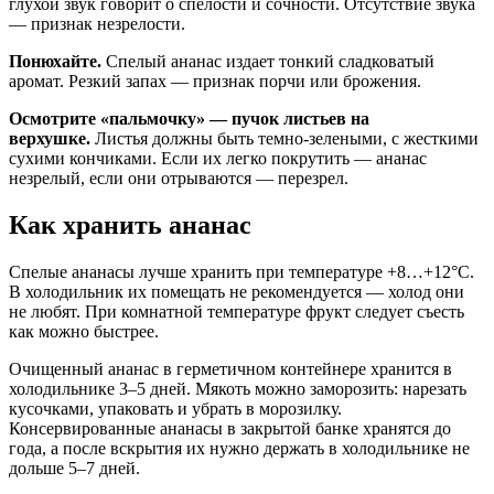
глухой звук говорит о спелости и сочности. Отсутствие звука
— признак незрелости.
Понюхайте.
Спелый ананас издает тонкий сладковатый
аромат. Резкий запах — признак порчи или брожения.
Осмотрите «пальмочку» — пучок листьев на
верхушке.
Листья должны быть темно-зелеными, с жесткими
сухими кончиками. Если их легко покрутить — ананас
незрелый, если они отрываются — перезрел.
Как хранить ананас
Спелые ананасы лучше хранить при температуре +8…+12°C.
В холодильник их помещать не рекомендуется — холод они
не любят. При комнатной температуре фрукт следует съесть
как можно быстрее.
Очищенный ананас в герметичном контейнере хранится в
холодильнике 3–5 дней. Мякоть можно заморозить: нарезать
кусочками, упаковать и убрать в морозилку.
Консервированные ананасы в закрытой банке хранятся до
года, а после вскрытия их нужно держать в холодильнике не
дольше 5–7 дней.