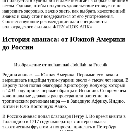
используется в кулинарии и даже помогает в борьбе с лишним
весом. Однако, чтобы получить удовольствие от вкуса и не
навредить здоровью, важно знать, как выбрать качественный
ананас и кому стоит воздержаться от его употребления.
Соответствующие рекомендации дали специалисты
волгоградского филиала ФГБУ «ЦОК АПК»
История ананаса: от Южной Америки
до России
Изображение от muhammad.abdullah на Freepik
Родина ананаса — Южная Америка. Первыми его начали
выращивать индейцы тупи-гуарани около 4 тысяч лет назад. В
Европу плод попал благодаря Христофору Колумбу, который
в 1493 году привез первые образцы в Испанию. Со временем
колониальные державы распространили растение по
тропическим регионам мира — в Западную Африку, Индию,
Китай и Юго-Восточную Азию.
В Россию ананас попал благодаря Петру I. Во время визита в
Голландию в 1717 году император заинтересовался
экзотическим фруктом и попросил прислать в Петербург