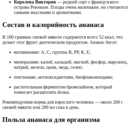
Королева Виктория
— редкий сорт с французского
острова Реюньон. Плоды очень маленькие, но считаются
самыми вкусными и ароматными.
Состав и калорийность ананаса
В 100 граммах свежей мякоти содержится всего 52 ккал, что
делает этот фрукт диетическим продуктом. Ананас богат:
витаминами: А, С, группы В, РР, К, Е;
минералами: калий, кальций, магний, фосфор, марганец,
натрий, железо, цинк, медь, селен;
пектинами, антиоксидантами, биофлавоноидами;
растительным ферментом бромелайном, который
помогает расщеплять белки.
Рекомендуемая норма для взрослого человека — около 200 г
свежей мякоти или 200 мл сока в день.
Польза ананаса для организма