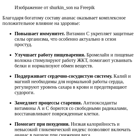
Изображение от shurkin_son на Freepik
Благодаря богатому составу ананас оказывает комплексное
положительное влияние на здоровье:
Повышает иммунитет.
Витамин С укрепляет защитные
силы организма, что особенно актуально в сезон
простуд.
Улучшает работу пищеварения.
Бромелайн и пищевые
волокна стимулируют работу ЖКТ, помогают усваивать
белки и нормализуют обмен веществ.
Поддерживает сердечно-сосудистую систему.
Калий и
магний необходимы для нормальной работы сердца,
регулируют уровень сахара в крови и предотвращают
судороги.
Замедляет процессы старения.
Антиоксиданты
витамины А и С борются со свободными радикалами,
восстанавливают поврежденные клетки.
Помогает при похудении.
Низкая калорийность и
невысокий гликемический индекс позволяют включать
ананас в рацион при снижении веса.