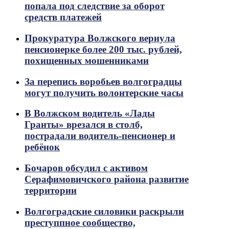
попала под следствие за оборот
средств платежей
Прокуратура Волжского вернула
пенсионерке более 200 тыс. рублей,
похищенных мошенниками
За перепись воробьев волгоградцы
могут получить волонтерские часы
В Волжском водитель «Лады
Гранты» врезался в столб,
пострадали водитель-пенсионер и
ребёнок
Бочаров обсудил с активом
Серафимовичского района развитие
территории
Волгоградские силовики раскрыли
преступпное сообщество,