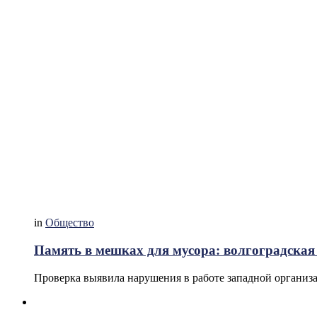
in
Общество
Память в мешках для мусора: волгоградская
Проверка выявила нарушения в работе западной организ