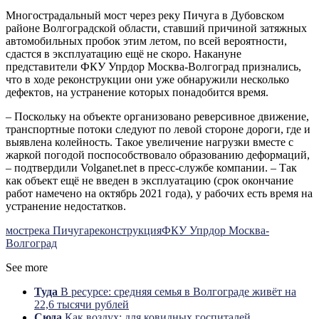
Многострадальный мост через реку Пичуга в Дубовском
районе Волгоградской области, ставший причиной затяжных
автомобильных пробок этим летом, по всей вероятности,
сдастся в эксплуатацию ещё не скоро. Накануне
представители ФКУ Упрдор Москва-Волгоград признались,
что в ходе реконструкции они уже обнаружили несколько
дефектов, на устранение которых понадобится время.
– Поскольку на объекте организовано реверсивное движение,
транспортные потоки следуют по левой стороне дороги, где и
выявлена колейность. Такое увеличение нагрузки вместе с
жаркой погодой поспособствовало образованию деформаций,
– подтвердили Volganet.net в пресс-службе компании. – Так
как объект ещё не введен в эксплуатацию (срок окончание
работ намечено на октябрь 2021 года), у рабочих есть время на
устранение недостатков.
мост
река Пичуга
реконструкция
ФКУ Упрдор Москва-
Волгоград
See more
Туда
В ресурсе: средняя семья в Волгограде живёт на
22,6 тысячи рублей
Сюда
Как воздух: для ковидных госпиталей