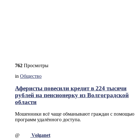
762
Просмотры
in
Общество
Аферисты повесили кредит в 224 тысячи
рублей на пенсионерку из Волгоградской
области
Мошенники всё чаще обманывают граждан с помощью
программ удалённого доступа.
@
Volganet