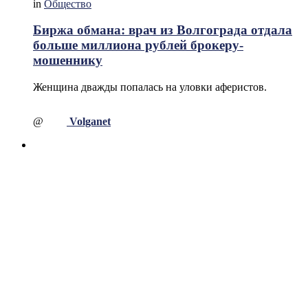
in
Общество
Биржа обмана: врач из Волгограда отдала
больше миллиона рублей брокеру-
мошеннику
Женщина дважды попалась на уловки аферистов.
@
Volganet