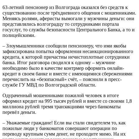
63-летний пенсионер из Волгограда оказался без средств к
существованию после трёхдневного общения с мошенниками.
Меняясь ролями, аферисты вымогали у мужчины деньги: они
представлялись волгоградцу то сотрудниками портала
госуслуг, то службы безопасности Центрального Банка, а то и
полицейскими.
– Злоумышленники сообщили пенсионеру, что ими якобы
зафиксирована попытка оформления несанкционированного
кредита, к которой причастны нечистоплотные сотрудники
банка. Итог разговора сводился к одному – мужчине
необходимо было в качестве контрмер оформить онлайн-
кредит в своем банке и вместе с имеющимися сбережениями
перечислить на «безопасный» счёт, – пояснили в пресс-
службе ГУ МВД по Волгоградской области.
Одураченный мошенниками пожилой человек в итоге
оформил кредит на 995 тысяч рублей и вместе со своими 1,8
миллиона рублей тремя транзакциями через банкоматы
перевёл деньги.
– Уважаемые граждане! Если вы стали свидетелем то, как
пожилые люди у банкоматов совершают операции по
переводу крупным сумм денег, не проходите мимо. На их