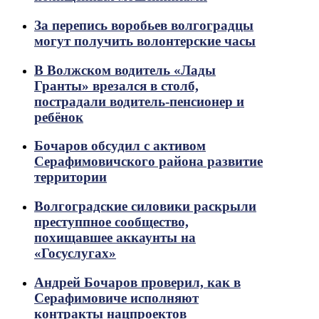
За перепись воробьев волгоградцы
могут получить волонтерские часы
В Волжском водитель «Лады
Гранты» врезался в столб,
пострадали водитель-пенсионер и
ребёнок
Бочаров обсудил с активом
Серафимовичского района развитие
территории
Волгоградские силовики раскрыли
преступпное сообщество,
похищавшее аккаунты на
«Госуслугах»
Андрей Бочаров проверил, как в
Серафимовиче исполняют
контракты нацпроектов