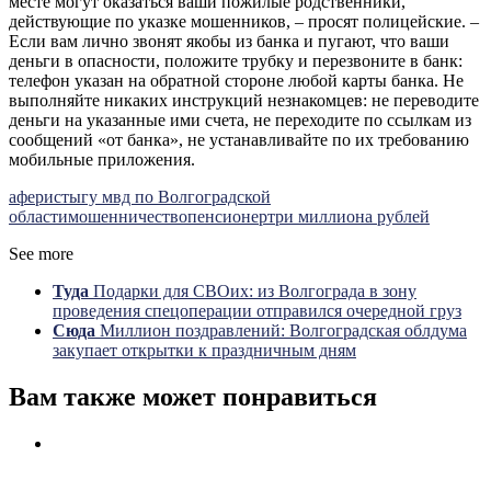
месте могут оказаться ваши пожилые родственники,
действующие по указке мошенников, – просят полицейские. –
Если вам лично звонят якобы из банка и пугают, что ваши
деньги в опасности, положите трубку и перезвоните в банк:
телефон указан на обратной стороне любой карты банка. Не
выполняйте никаких инструкций незнакомцев: не переводите
деньги на указанные ими счета, не переходите по ссылкам из
сообщений «от банка», не устанавливайте по их требованию
мобильные приложения.
аферисты
гу мвд по Волгоградской
области
мошенничество
пенсионер
три миллиона рублей
See more
Туда
Подарки для СВОих: из Волгограда в зону
проведения спецоперации отправился очередной груз
Сюда
Миллион поздравлений: Волгоградская облдума
закупает открытки к праздничным дням
Вам также может понравиться