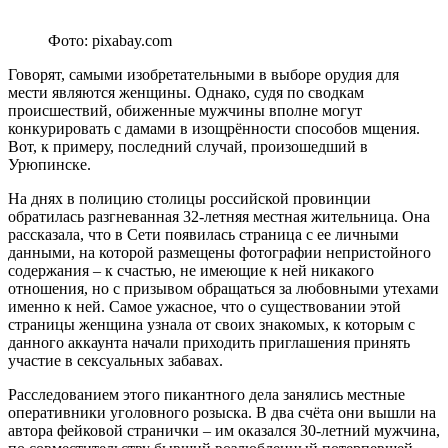
Фото: pixabay.com
Говорят, самыми изобретательными в выборе орудия для
мести являются женщины. Однако, судя по сводкам
происшествий, обиженные мужчины вполне могут
конкурировать с дамами в изощрённости способов мщения.
Вот, к примеру, последний случай, произошедший в
Урюпинске.
На днях в полицию столицы российской провинции
обратилась разгневанная 32-летняя местная жительница. Она
рассказала, что в Сети появилась страница с ее личными
данными, на которой размещены фотографии непристойного
содержания – к счастью, не имеющие к ней никакого
отношения, но с призывом обращаться за любовными утехами
именно к ней. Самое ужасное, что о существовании этой
страницы женщина узнала от своих знакомых, к которым с
данного аккаунта начали приходить приглашения принять
участие в сексуальных забавах.
Расследованием этого пикантного дела занялись местные
оперативники уголовного розыска. В два счёта они вышли на
автора фейковой странички – им оказался 30-летний мужчина,