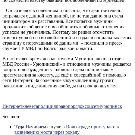
по совместительству бывший возлюбленный потерпевшей.
– Он сознался в содеянном и пояснил, что действительно
встречался с данной женщиной, но не так давно она стала
инициатором их расставания. Все попытки мужчины
продолжить общение и возобновить любовные отношения
успехом не увенчались. Поэтому он решил отомстить
отвергнувшей его возлюбленной и создал в социальных сетях
страницу с порочащими её данными, – пояснили в пресс-
службе ГУ МВД по Волгоградской области.
В настоящее время дознавателями Муниципального отдела
МВД России «Урюпинский» в отношении мужчины решается
вопрос о возбуждении уголовного дела по признакам
преступления за клевету, да ещё и совершённой с помощью
сети Интернет. За содеянное злоумышленнику грозит
наказание в виде лишения свободы на срок до двух лет.
Интернет
клевета
полиция
правопорядок
соцсети
урюпинск
See more
Туда
Начинаем с нуля: в Волгограде приступают к
возведению моста через рокаду