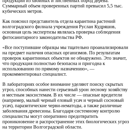
продукции из хвойных и лиственных пород дерева.
Суммарный объем проверенных партий превысил 5,5 тыс.
кубических метров.
Как пояснил представитель отдела карантина растений
волгоградского филиала учреждения Руслан Кудряшов,
основная цель экспертизы являлась проверка соблюдения
фитосанитарного законодательства РФ.
«Все поступившие образцы мы тщательно проанализировали
на предмет наличия опасных организмов. По результатам
проверок карантинных объектов не обнаружено. Это значит,
что продукция полностью безопасна и пригодна к
использованию по прямому назначению», —
прокомментировал специалист.
В лабораториях особое внимание уделяют поиску скрытых
угроз, способных нанести серьезный урон лесному хозяйству
и местным экосистемам. В их числе — опасные вредители
(например, малый черный еловый усач и черный сосновый
усач), паразитические черви-нематоды, а также различные
заболевания древесины. Благодаря системному контролю
специалисты могут оперативно предотвратить
проникновение и распространение этих биологических угроз
на территории Волгоградской области.