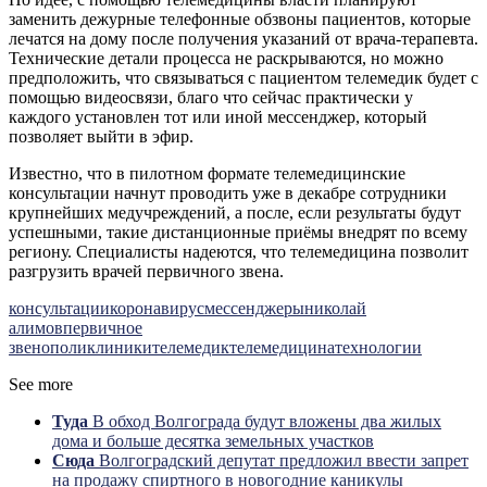
заменить дежурные телефонные обзвоны пациентов, которые
лечатся на дому после получения указаний от врача-терапевта.
Технические детали процесса не раскрываются, но можно
предположить, что связываться с пациентом телемедик будет с
помощью видеосвязи, благо что сейчас практически у
каждого установлен тот или иной мессенджер, который
позволяет выйти в эфир.
Известно, что в пилотном формате телемедицинские
консультации начнут проводить уже в декабре сотрудники
крупнейших медучреждений, а после, если результаты будут
успешными, такие дистанционные приёмы внедрят по всему
региону. Специалисты надеются, что телемедицина позволит
разгрузить врачей первичного звена.
консультации
коронавирус
мессенджеры
николай
алимов
первичное
звено
поликлиники
телемедик
телемедицина
технологии
See more
Туда
В обход Волгограда будут вложены два жилых
дома и больше десятка земельных участков
Сюда
Волгоградский депутат предложил ввести запрет
на продажу спиртного в новогодние каникулы