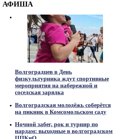
АФИША
Волгоградцев в День
физкультурника ждут спортивные
мероприятия на набережной и
соседская зарядка
Волгоградская молодёжь соберётся
на пикник в Комсомольском саду
Ночной забег, рок и турнир по
нардам: выходные в волгоградском
ЦПКиО