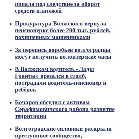
попала под следствие за оборот
средств платежей
Прокуратура Волжского вернула
пенсионерке более 200 тыс. рублей,
похищенных мошенниками
За перепись воробьев волгоградцы
могут получить волонтерские часы
В Волжском водитель «Лады
Гранты» врезался в столб,
пострадали водитель-пенсионер и
ребёнок
Бочаров обсудил с активом
Серафимовичского района развитие
территории
Волгоградские силовики раскрыли
преступпное сообщество,