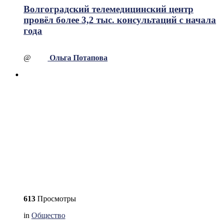
Волгоградский телемедицинский центр
провёл более 3,2 тыс. консультаций с начала
года
@
Ольга Потапова
613
Просмотры
in
Общество